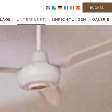
BUCHEN
LAGE
UNTERKUNFT
EINRICHTUNGEN
GALERIE