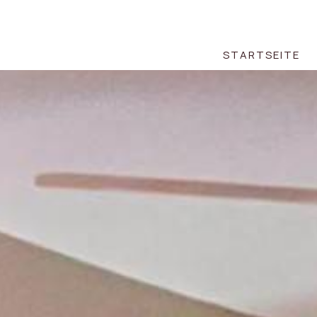
STARTSEITE