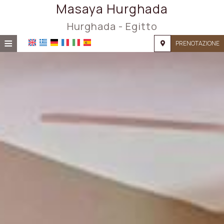
Masaya Hurghada
Hurghada - Egitto
≡
PRENOTAZIONE
HOME
POSIZIONE
ALLOGGIO
SERVIZI
GALLERIA